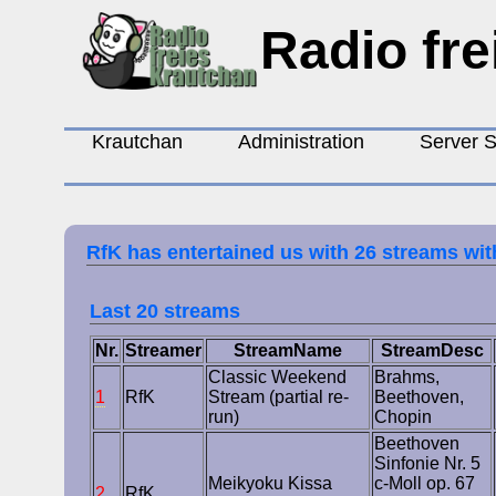
Radio fre
Krautchan
Administration
Server S
RfK has entertained us with 26 streams with
Last 20 streams
Nr.
Streamer
StreamName
StreamDesc
Classic Weekend
Brahms,
1
RfK
Stream (partial re-
Beethoven,
run)
Chopin
Beethoven
Sinfonie Nr. 5
Meikyoku Kissa
c-Moll op. 67
2
RfK