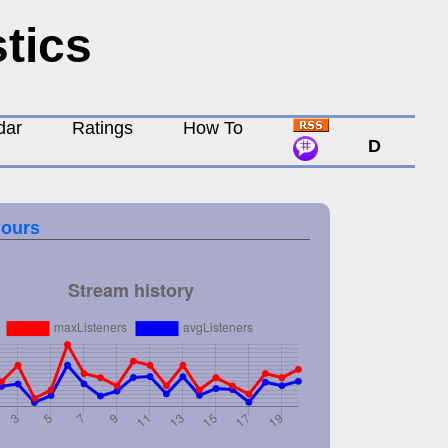
stics
dar
Ratings
How To
D
hours