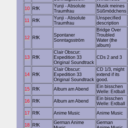
Yunji - Absolute
Musik meines
10
RfK
Traumfrau
Süßmödchens
Yunji - Absolute
Unspecified
11
RfK
Traumfrau
description
Bridge Over
Spontaner
Troubled
12
RfK
Sonntagsström
Water (the
album)
Clair Obscur:
13
RfK
Expedition 33
CDs 2 and 3
Original Soundtrack
Clair Obscur:
CD 1/3, might
14
RfK
Expedition 33
extend if its
Original Soundtrack
good.
Ein bisschen
15
RfK
Album am Abend
Welle: Erdball
Ein bisschen
16
RfK
Album am Abend
Welle: Erdball
17
RfK
Anime Music
Anime Music
German Anime
German
18
RfK
Music
Anime Music