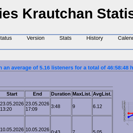
ies Krautchan Stati
tatus
Version
Stats
History
Calen
 an average of 5.16 listeners for a total of 46:58:48 
Start
End
Duration
MaxList.
AvgList.
23.05.2026
23.05.2026
3:48
9
6.12
13:20
17:09
10.05.2026
10.05.2026
0:43
7
5.05