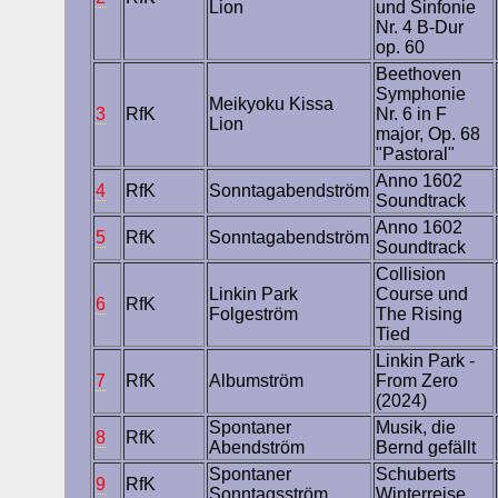
Lion
und Sinfonie
Nr. 4 B-Dur
op. 60
Beethoven
Symphonie
Meikyoku Kissa
3
RfK
Nr. 6 in F
Lion
major, Op. 68
"Pastoral"
Anno 1602
4
RfK
Sonntagabendström
Soundtrack
Anno 1602
5
RfK
Sonntagabendström
Soundtrack
Collision
Linkin Park
Course und
6
RfK
Folgeström
The Rising
Tied
Linkin Park -
7
RfK
Albumström
From Zero
(2024)
Spontaner
Musik, die
8
RfK
Abendström
Bernd gefällt
Spontaner
Schuberts
9
RfK
Sonntagsström
Winterreise