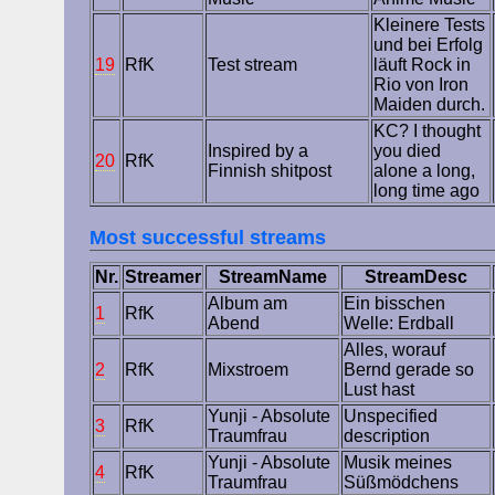
Kleinere Tests
und bei Erfolg
19
RfK
Test stream
läuft Rock in
Rio von Iron
Maiden durch.
KC? I thought
Inspired by a
you died
20
RfK
Finnish shitpost
alone a long,
long time ago
Most successful streams
Nr.
Streamer
StreamName
StreamDesc
Album am
Ein bisschen
1
RfK
Abend
Welle: Erdball
Alles, worauf
2
RfK
Mixstroem
Bernd gerade so
Lust hast
Yunji - Absolute
Unspecified
3
RfK
Traumfrau
description
Yunji - Absolute
Musik meines
4
RfK
Traumfrau
Süßmödchens