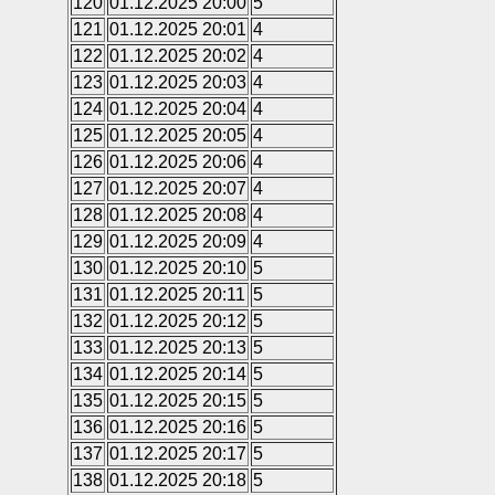
120
01.12.2025 20:00
5
121
01.12.2025 20:01
4
122
01.12.2025 20:02
4
123
01.12.2025 20:03
4
124
01.12.2025 20:04
4
125
01.12.2025 20:05
4
126
01.12.2025 20:06
4
127
01.12.2025 20:07
4
128
01.12.2025 20:08
4
129
01.12.2025 20:09
4
130
01.12.2025 20:10
5
131
01.12.2025 20:11
5
132
01.12.2025 20:12
5
133
01.12.2025 20:13
5
134
01.12.2025 20:14
5
135
01.12.2025 20:15
5
136
01.12.2025 20:16
5
137
01.12.2025 20:17
5
138
01.12.2025 20:18
5