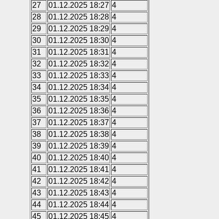
27
01.12.2025 18:27
4
28
01.12.2025 18:28
4
29
01.12.2025 18:29
4
30
01.12.2025 18:30
4
31
01.12.2025 18:31
4
32
01.12.2025 18:32
4
33
01.12.2025 18:33
4
34
01.12.2025 18:34
4
35
01.12.2025 18:35
4
36
01.12.2025 18:36
4
37
01.12.2025 18:37
4
38
01.12.2025 18:38
4
39
01.12.2025 18:39
4
40
01.12.2025 18:40
4
41
01.12.2025 18:41
4
42
01.12.2025 18:42
4
43
01.12.2025 18:43
4
44
01.12.2025 18:44
4
45
01.12.2025 18:45
4