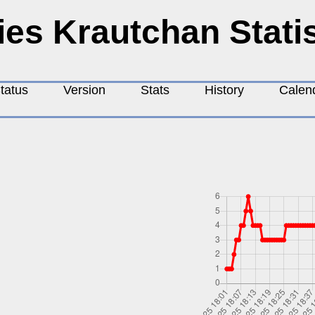
ies Krautchan Stati
tatus
Version
Stats
History
Calen