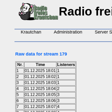
Radio fre
Krautchan
Administration
Server S
Raw data for stream 179
Nr.
Time
Listeners
1
01.12.2025 18:01
1
2
01.12.2025 18:02
1
3
01.12.2025 18:03
1
4
01.12.2025 18:04
2
5
01.12.2025 18:05
3
6
01.12.2025 18:06
3
7
01.12.2025 18:07
4