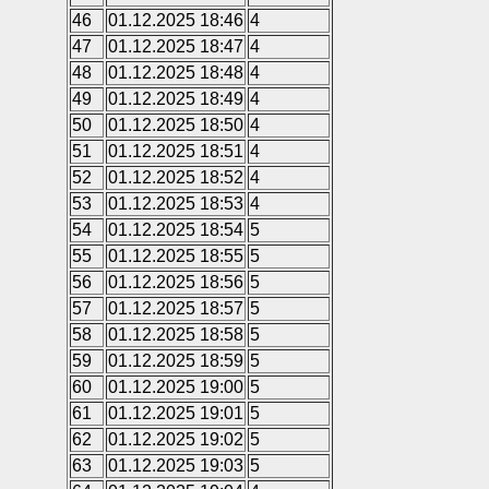
46
01.12.2025 18:46
4
47
01.12.2025 18:47
4
48
01.12.2025 18:48
4
49
01.12.2025 18:49
4
50
01.12.2025 18:50
4
51
01.12.2025 18:51
4
52
01.12.2025 18:52
4
53
01.12.2025 18:53
4
54
01.12.2025 18:54
5
55
01.12.2025 18:55
5
56
01.12.2025 18:56
5
57
01.12.2025 18:57
5
58
01.12.2025 18:58
5
59
01.12.2025 18:59
5
60
01.12.2025 19:00
5
61
01.12.2025 19:01
5
62
01.12.2025 19:02
5
63
01.12.2025 19:03
5